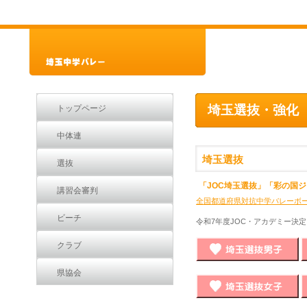
埼玉選抜・強化
トップページ
中体連
埼玉選抜
選抜
「JOC埼玉選抜」「彩の国
講習会審判
全国都道府県対抗中学バレーボー
ビーチ
令和7年度JOC・アカデミー決定
クラブ
県協会